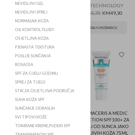
NEVIDLJIVI GEL
AVÉNE
EVY TECHNOLOGY
NEVIDLJIVI SPREJ
KM
62,85
KM
65,70
KM
49,30
NORMALNA KOŽA
DODAJ U KOŠARICU
DODAJ U KOŠARICU
OIL KONTROL FLUIDI
OSJETLJIVA KOŽA
PJENASTA TEKSTURA
POSLIJE SUNČANJA
POPUST
ROSACEA
SPF ZA CIJELU GODINU
SPREJ ZA TIJELO
STIK ZA OSJETLJIVA PODRUČJA
SUHA KOŽA SPF
SUNČANJE ODRASLIH
HELIOCARE 360º MD AK
PHARMACERIS A MEDIC
SVI TIPOVI KOŽE
FLUID SPF100+ ZA
PROTECTION SPF100+ ZA
TONIRANE KREME,PUDERI SPF
AKTINIČNE KERATOZE
ZAŠTITU OD SUNCA JAKO
50ML
OSJETLJIVIH KOŽA 75ML
TRANSPARENTNI SPF