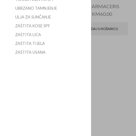
CANTABRIA LABS
,
PHARMACERIS
UBRZANO TAMNJENJE
HELIOCARE
KM
60,00
ULJA ZA SUNČANJE
KM
67,90
KM
47,55
ZAŠTITA KOSE SPF
DODAJ U KOŠARICU
ZAŠTITA LICA
DODAJ U KOŠARICU
ZAŠTITA TIJELA
ZAŠTITA USANA
POPUST
URIAGE BARIESUN 100
EXTREME SPF50+ FLUID
ZA EKSTREMNU ZAŠTITU