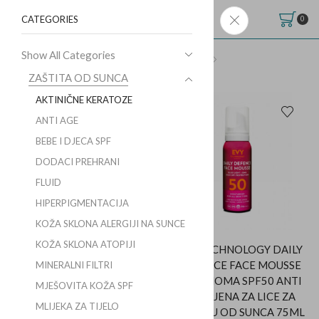
CATEGORIES
0
Show All Categories
Početna
Shop
ZAŠTITA OD SUNCA
AKTINIČNE KERATOZE
ZAŠTITA OD SUNCA
AKTINIČNE KERATOZE
ANTI AGE
POPUST
BEBE I DJECA SPF
DODACI PREHRANI
FLUID
HIPERPIGMENTACIJA
KOŽA SKLONA ALERGIJI NA SUNCE
KOŽA SKLONA ATOPIJI
AVENE SUNSIMED KA
EVY TECHNOLOGY DAILY
ZAŠTITA OD SUNCA ZA
DEFENCE FACE MOUSSE
MINERALNI FILTRI
KOŽU SKLONU
MELANOMA SPF50 ANTI
MJEŠOVITA KOŽA SPF
AKTINIČKOJ KERATOZI
AGE PJENA ZA LICE ZA
MLIJEKA ZA TIJELO
80ML
ZAŠTITU OD SUNCA 75ML