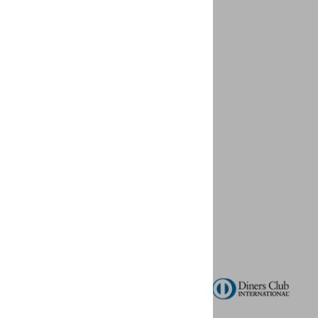
NETOLERANTNE KOŽE NA
SUNCE 50ML
URIAGE
KM
46,40
KM
37,12
DODAJ U KOŠARICU
Slike proizvoda na ovoj mrežnoj stranici
mogu se razlikovati od pravog proizvoda.