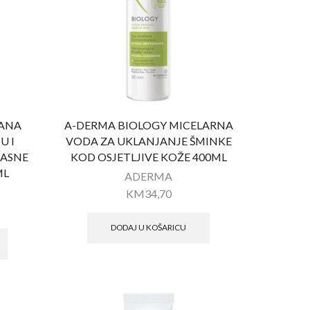
GANA
A-DERMA BIOLOGY MICELARNA
U I
VODA ZA UKLANJANJE ŠMINKE
MASNE
KOD OSJETLJIVE KOŽE 400ML
ML
ADERMA
KM
34,70
DODAJ U KOŠARICU