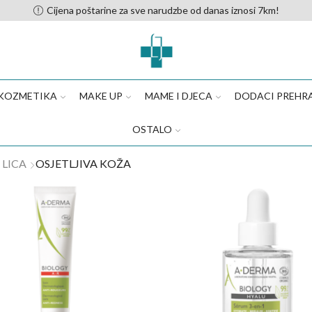
Cijena poštarine za sve narudzbe od danas iznosi 7km!
KOZMETIKA
MAKE UP
MAME I DJECA
DODACI PREHR
OSTALO
LICA
OSJETLJIVA KOŽA