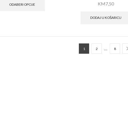
KM
7,50
ODABERI OPCIJE
DODAJ U KOŠARICU
…
1
2
8