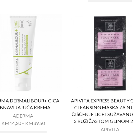
RMA DERMALIBOUR+ CICA
APIVITA EXPRESS BEAUTY 
BNAVLJAJUĆA KREMA
CLEANSING MASKA ZA N
ČIŠĆENJE LICE I SUŽAVANJ
ADERMA
S RUŽIČASTOM GLINOM 
KM
14,30
–
KM
39,50
APIVITA