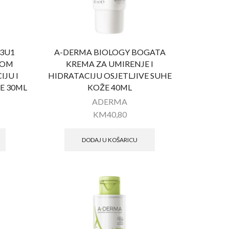
 3U1
A-DERMA BIOLOGY BOGATA
KOM
KREMA ZA UMIRENJE I
IJU I
HIDRATACIJU OSJETLJIVE SUHE
E 30ML
KOŽE 40ML
ADERMA
KM
40,80
DODAJ U KOŠARICU