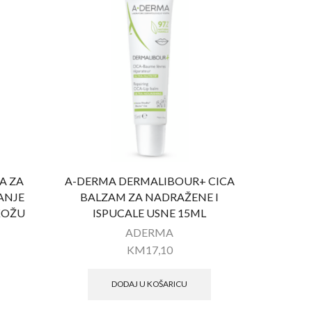
A ZA
A-DERMA DERMALIBOUR+ CICA
JANJE
BALZAM ZA NADRAŽENE I
KOŽU
ISPUCALE USNE 15ML
ADERMA
KM
17,10
DODAJ U KOŠARICU