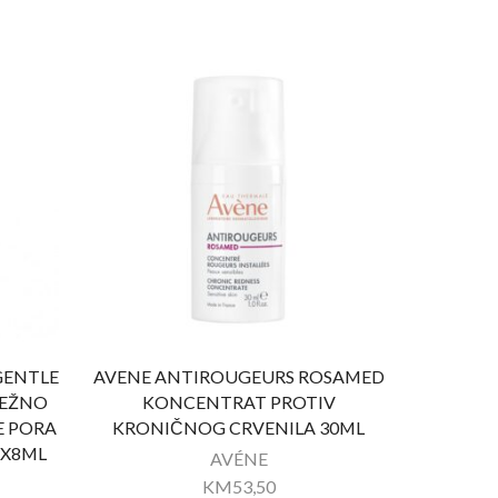
GENTLE
AVENE ANTIROUGEURS ROSAMED
JEŽNO
KONCENTRAT PROTIV
E PORA
KRONIČNOG CRVENILA 30ML
2X8ML
AVÉNE
KM
53,50