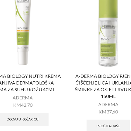
MA BIOLOGY NUTRI KREMA
A-DERMA BIOLOGY PJEN
ANJIVA DERMATOLOŠKA
ČIŠĆENJE LICA I UKLAN
MA ZA SUHU KOŽU 40ML
ŠMINKE ZA OSJETLJIVU 
150ML
ADERMA
ADERMA
KM
42,70
KM
37,60
DODAJ U KOŠARICU
PROČITAJ VIŠE