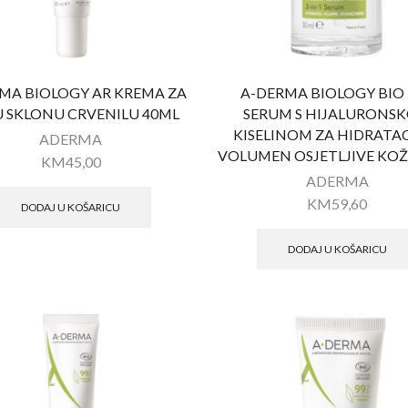
MA BIOLOGY AR KREMA ZA
A-DERMA BIOLOGY BIO
 SKLONU CRVENILU 40ML
SERUM S HIJALURONS
KISELINOM ZA HIDRATAC
ADERMA
VOLUMEN OSJETLJIVE KOŽ
KM
45,00
ADERMA
KM
59,60
DODAJ U KOŠARICU
DODAJ U KOŠARICU