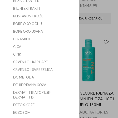
BEŽIVOTAN TEN
KM
46,95
BILJNI EKTRAKTI
DODAJ U KOŠARICU
BLISTAVOST KOŽE
DODAJ U KOŠARICU
BORE OKO OČIJU
BORE OKO USANA
CERAMIDI
CICA
CINK
CRVENILO I KAPILARE
CRVENILO I SVRBEŽ LICA
DC METODA
DEHIDRIRANA KOŽA
DERMATITIS,ATOPIJSKI
LIERAC SUNISSIME LE
SVR SUN SECURE PJENA ZA
DERMATITIS
SERUM AUTOBRONZATE
SAMOTAMNJENJE ZA LICE I
SERUM ZA
TIJELO 150ML
DETOX KOŽE
SAMOTAMNJENJE LICA
SVR LABORATORIES
EGZOSOMI
30ML