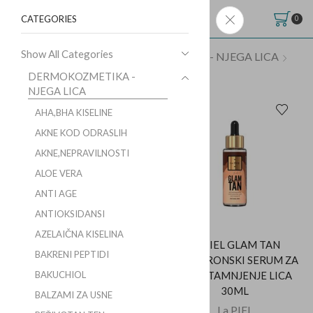
CATEGORIES
0
Show All Categories
Početna
Shop
DERMOKOZMETIKA - NJEGA LICA
SAMOTAMNJENJE
DERMOKOZMETIKA -
NJEGA LICA
AHA,BHA KISELINE
AKNE KOD ODRASLIH
AKNE,NEPRAVILNOSTI
ALOE VERA
ANTI AGE
ANTIOKSIDANSI
AZELAIČNA KISELINA
COLLISTAR FACE MAGIC
La PIEL GLAM TAN
BAKRENI PEPTIDI
DROPS KAPI ZA
HIJALURONSKI SERUM ZA
SAMOTAMNJENJE 30ML
SAMOTAMNJENJE LICA
BAKUCHIOL
30ML
COLLISTAR
BALZAMI ZA USNE
La PIEL
KM
91,00