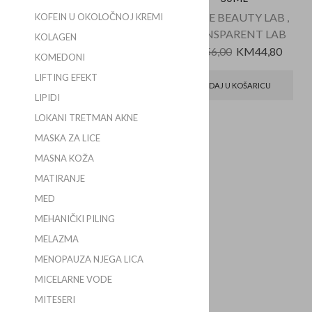
TOPICREM
NICHE BEAUTY LAB
,
KOFEIN U OKOLOČNOJ KREMI
TRANSPARENT LAB
KM
36,75
KM
22,05
KOLAGEN
KM
56,00
KM
44,80
KOMEDONI
DODAJ U KOŠARICU
LIFTING EFEKT
DODAJ U KOŠARICU
LIPIDI
LOKANI TRETMAN AKNE
MASKA ZA LICE
MASNA KOŽA
MATIRANJE
MED
MEHANIČKI PILING
MELAZMA
MENOPAUZA NJEGA LICA
MICELARNE VODE
VICHY IDEAL SOLEIL
HIDRATANTNO MLIJEKO
MITESERI