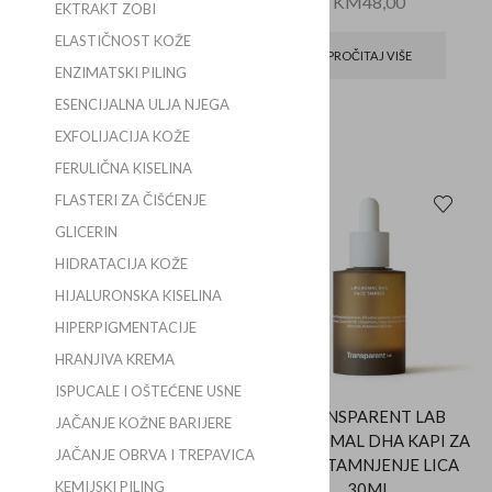
KM
48,00
EKTRAKT ZOBI
LIERAC
ELASTIČNOST KOŽE
KM
100,00
PROČITAJ VIŠE
ENZIMATSKI PILING
ESENCIJALNA ULJA NJEGA
DODAJ U KOŠARICU
EXFOLIJACIJA KOŽE
FERULIČNA KISELINA
FLASTERI ZA ČIŠĆENJE
POPUST
POPUST
GLICERIN
HIDRATACIJA KOŽE
HIJALURONSKA KISELINA
HIPERPIGMENTACIJE
HRANJIVA KREMA
ISPUCALE I OŠTEĆENE USNE
TOPICREM HYDRA+
TRANSPARENT LAB
JAČANJE KOŽNE BARIJERE
KREMA ZA
LIPOSOMAL DHA KAPI ZA
JAČANJE OBRVA I TREPAVICA
SAMOTAMNJENJE LICA
SAMOTAMNJENJE LICA
KEMIJSKI PILING
40ML
30ML