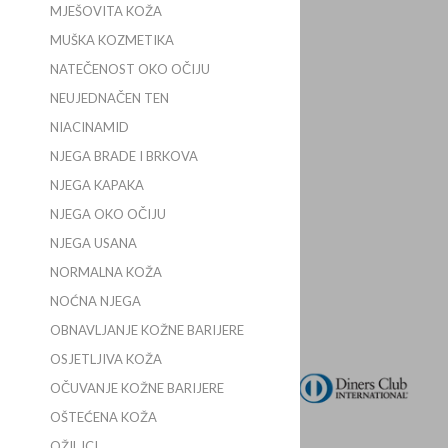
ZA SAMOTAMNJENJE LICA I
MJEŠOVITA KOŽA
TIJELA 100ML
MUŠKA KOZMETIKA
VICHY
NATEČENOST OKO OČIJU
KM
37,80
NEUJEDNAČEN TEN
NIACINAMID
DODAJ U KOŠARICU
NJEGA BRADE I BRKOVA
NJEGA KAPAKA
NJEGA OKO OČIJU
Slike proizvoda na ovoj mrežnoj stranici
NJEGA USANA
mogu se razlikovati od pravog proizvoda.
NORMALNA KOŽA
NOĆNA NJEGA
OBNAVLJANJE KOŽNE BARIJERE
OSJETLJIVA KOŽA
OČUVANJE KOŽNE BARIJERE
OŠTEĆENA KOŽA
OŽILJCI