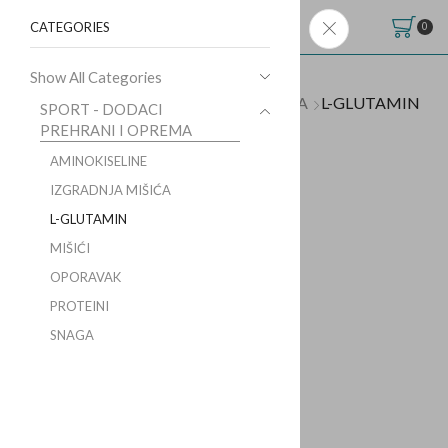
CATEGORIES
0
Show All Categories
Početna
Shop
SPORT - DODACI PREHRANI I OPREMA
L-GLUTAMIN
SPORT - DODACI
PREHRANI I OPREMA
AMINOKISELINE
IZGRADNJA MIŠIĆA
L-GLUTAMIN
MIŠIĆI
OPORAVAK
PROTEINI
SNAGA
SOLGAR L-GLUTAMIN
500MG DODATAK ZA
SNAGU I IZDRŽLJIVOST 50
KAPSULA
SOLGAR