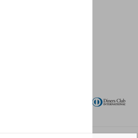
KM
46,00
DODAJ U KOŠARICU
Slike proizvoda na ovoj mrežnoj stranici
mogu se razlikovati od pravog proizvoda.