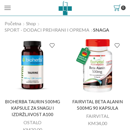
0
Početna
Shop
SPORT - DODACI PREHRANI I OPREMA
SNAGA
BIOHERBA TAURIN 500MG
FAIRVITAL BETA ALANIN
KAPSULE ZA SNAGU I
500MG 90 KAPSULA
IZDRŽLJIVOST A100
FAIRVITAL
OSTALO
KM
34,00
KM
20,00