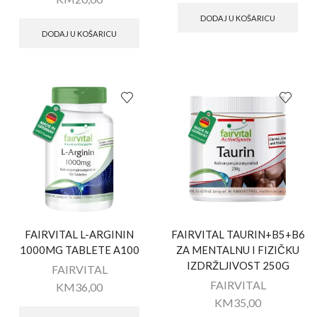
DODAJ U KOŠARICU
DODAJ U KOŠARICU
FAIRVITAL L-ARGININ
FAIRVITAL TAURIN+B5+B6
1000MG TABLETE A100
ZA MENTALNU I FIZIČKU
IZDRŽLJIVOST 250G
FAIRVITAL
FAIRVITAL
KM
36,00
KM
35,00